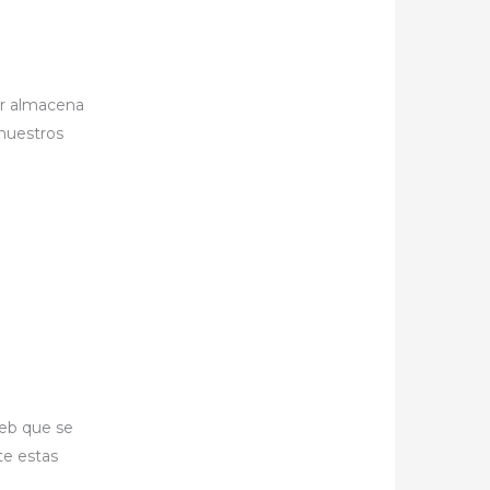
or almacena
 nuestros
web que se
te estas