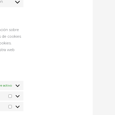
ón
ación sobre
s de cookies
ookies.
estra web
e activo