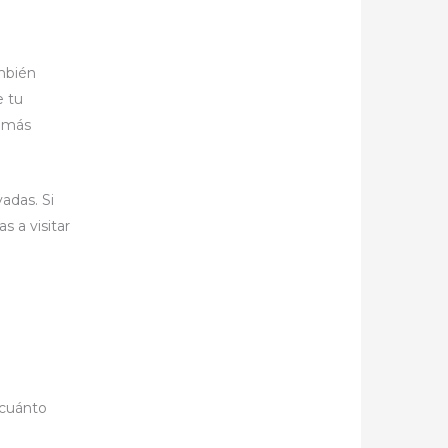
ambién
e tu
r más
adas. Si
 a visitar
 cuánto