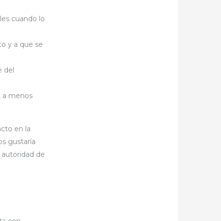
ales cuando lo
to y a que se
e del
, a menos
acto en la
os gustaría
a autoridad de
cta con