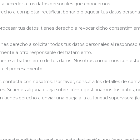
 a acceder a tus datos personales que conocemos.
recho a completar, rectificar, borrar o bloquear tus datos person
procesar tus datos, tienes derecho a revocar dicho consentimien
nes derecho a solicitar todos tus datos personales al responsabl
ramente a otro responsable del tratamiento.
erte al tratamiento de tus datos. Nosotros cumplimos con esto
ra el procesamiento.
, contacta con nosotros. Por favor, consulta los detalles de cont
okies. Si tienes alguna queja sobre cómo gestionamos tus datos, n
n tienes derecho a enviar una queja a la autoridad supervisora (l
nuestra política de cookies y esta declaración, por favor, conta