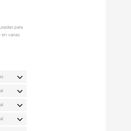
usadas para
 en varias
as
al
al
al